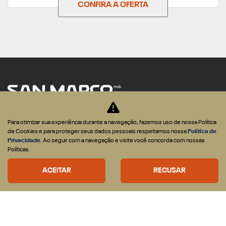
CONFIRA A OFERTA
Para otimizar sua experiência durante a navegação, fazemos uso de nossa Política
de Cookies e para proteger seus dados pessoais respeitamos nossa
Política de
Privacidade
. Ao seguir com a navegação e visita você concorda com nossas
CNPJ: 43.187.168/0001-60
Políticas.
ACEITAR
RECUSAR
OFERTAS
VEICULOS
Nova RAM Dakota
Rampage