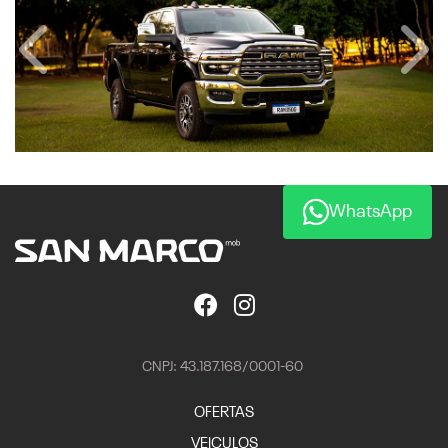
Anterior
Próx
WhatsApp
CNPJ: 43.187.168/0001-60
OFERTAS
VEICULOS