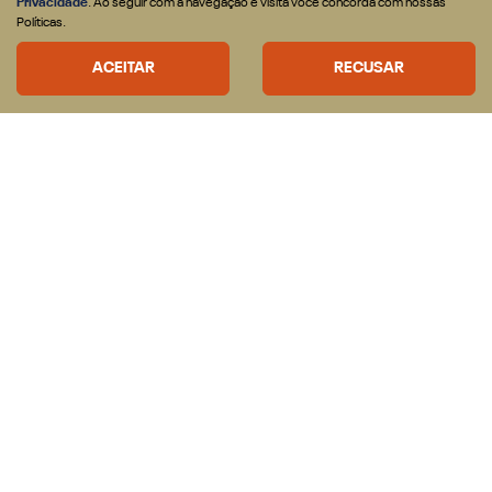
Privacidade
. Ao seguir com a navegação e visita você concorda com nossas
CONFIRA A OFERTA
Políticas.
ACEITAR
RECUSAR
CNPJ: 43.187.168/0001-60
OFERTAS
VEICULOS
Nova RAM Dakota
Rampage