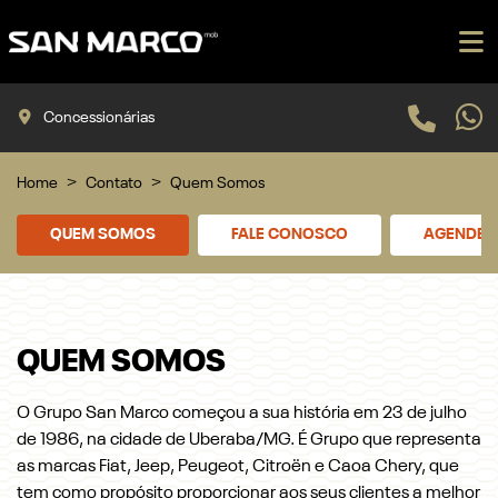
Concessionárias
Home
Contato
Quem Somos
QUEM SOMOS
FALE CONOSCO
AGENDE U
QUEM SOMOS
O Grupo San Marco começou a sua história em 23 de julho
de 1986, na cidade de Uberaba/MG. É Grupo que representa
as marcas Fiat, Jeep, Peugeot, Citroën e Caoa Chery, que
tem como propósito proporcionar aos seus clientes a melhor