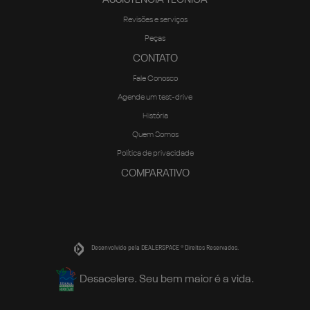
Revisões e serviços
Peças
CONTATO
Fale Conosco
Agende um test-drive
História
Quem Somos
Política de privacidade
COMPARATIVO
Desenvolvido pela DEALERSPACE ® Direitos Reservados.
Desacelere. Seu bem maior é a vida.