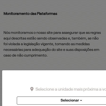
Monitoramento das Plataformas
Nós monitoramos o nosso site para assegurar que as regras
aqui descritas estão sendo observadas e, também, se não
foi violada a legislação vigente, tomando as medidas
necessárias para adequação do site e suas disposições em
caso de não cumprimento.
Os seus Direitos
Selecione a unidade mais próxima a v
Em respeito à sua privacidade e nos termos da lei, dentre
outros direitos, o Usuário poderá:
Selecionar