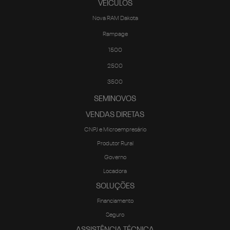
VEICULOS
Nova RAM Dakota
Rampage
1500
2500
3500
SEMINOVOS
VENDAS DIRETAS
CNPJ e Microempresário
Produtor Rural
Governo
Locadora
SOLUÇÕES
Financiamento
Seguro
ASSISTÊNCIA TÉCNICA