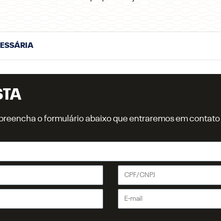
CESSÁRIA
STA
r, preencha o formulário abaixo que entraremos em contat