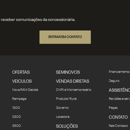
receber comunicações da concessionária.
ENTRAR EM CONTATO
OFERTAS
SEMINOVOS
Financiamento
VEICULOS
VENDAS DIRETAS
Seguro
Nova RAM Dakota
CNPJ e Microempresário
ASSISTÊNC
Rampage
Produtor Rural
Revisões e ser
1500
Governo
Peças
2500
Locadora
CONTATO
3500
SOLUÇÕES
Fale Conosco