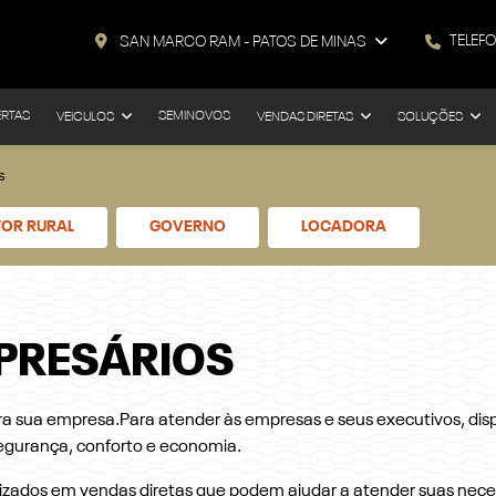
TELEF
SAN MARCO RAM - PATOS DE MINAS
ERTAS
SEMINOVOS
VEICULOS
VENDAS DIRETAS
SOLUÇÕES
s
OR RURAL
GOVERNO
LOCADORA
PRESÁRIOS
ra sua empresa.Para atender às empresas e seus executivos, dis
egurança, conforto e economia.
izados em vendas diretas que podem ajudar a atender suas nece