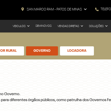
TELEF
SAN MARCO RAM - PATOS DE MINAS
SEMINOVOS
VEICULOS
VENDAS DIRETAS
SOLUÇÕES
OR RURAL
GOVERNO
LOCADORA
 no Governo.
ara diferentes órgãos públicos, como patrulha dos Governos Fed