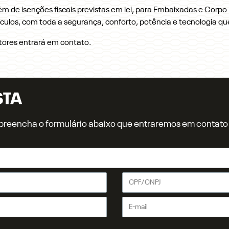
ém de isenções fiscais previstas em lei, para Embaixadas e Corpo
ículos, com toda a segurança, conforto, potência e tecnologia q
tores entrará em contato.
STA
r, preencha o formulário abaixo que entraremos em contat