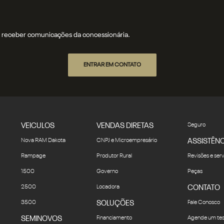
receber comunicações da concessionária.
ENTRAR EM CONTATO
VEICULOS
VENDAS DIRETAS
Seguro
Nova RAM Dakota
CNPJ e Microempresário
ASSISTÊNC
Rampage
Produtor Rural
Revisões e ser
1500
Governo
Peças
2500
Locadora
CONTATO
3500
SOLUÇÕES
Fale Conosco
SEMINOVOS
Financiamento
Agende um tes