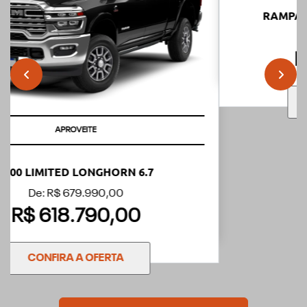
templates.template-01.components.carousel.texts.control
templ
APROVEITE
RAMPAGE LARAMIE 2.0 FLEX 2027 2.0
De: R$ 261.990,00
R$ 226.900,00
CONFIRA A OFERTA