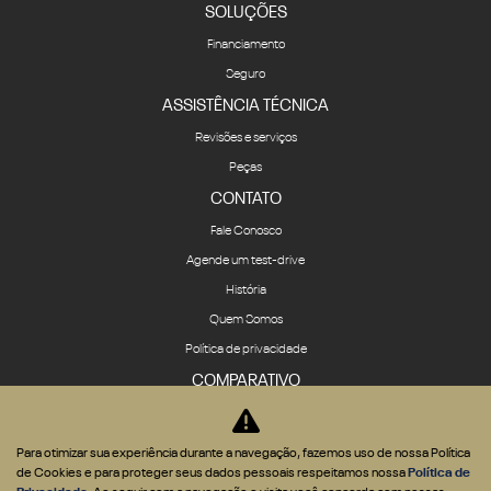
SOLUÇÕES
Financiamento
Seguro
ASSISTÊNCIA TÉCNICA
Revisões e serviços
Peças
CONTATO
Fale Conosco
Agende um test-drive
História
Quem Somos
Política de privacidade
COMPARATIVO
Para otimizar sua experiência durante a navegação, fazemos uso de nossa Política
de Cookies e para proteger seus dados pessoais respeitamos nossa
Política de