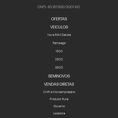
CNPJ: 43.187.168/0001-60
OFERTAS
VEICULOS
Nova RAM Dakota
Rampage
1500
2500
3500
SEMINOVOS
VENDAS DIRETAS
CNPJ e Microempresário
Produtor Rural
Governo
Locadora