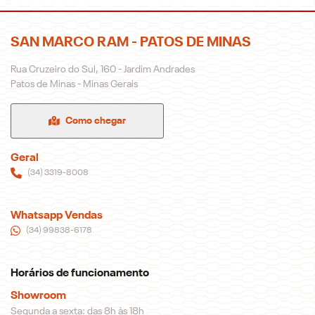
SAN MARCO RAM - PATOS DE MINAS
Rua Cruzeiro do Sul, 160 - Jardim Andrades
Patos de Minas - Minas Gerais
Como chegar
Geral
(34) 3319-8008
Whatsapp Vendas
(34) 99838-6178
Horários de funcionamento
Showroom
Segunda a sexta: das 8h às 18h