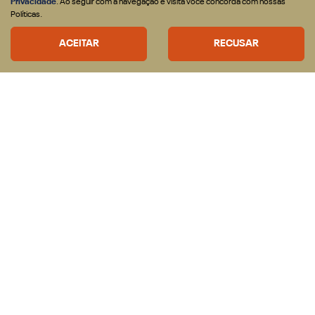
Privacidade
. Ao seguir com a navegação e visita você concorda com nossas
CONFIRA A OFERTA
Políticas.
ACEITAR
RECUSAR
CNPJ: 43.187.168/0001-60
OFERTAS
VEICULOS
Nova RAM Dakota
Rampage