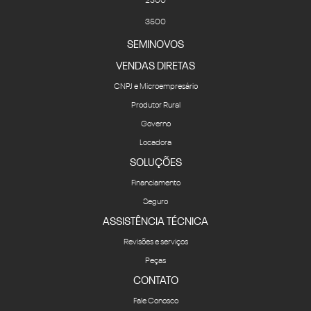
3500
SEMINOVOS
VENDAS DIRETAS
CNPJ e Microempresário
Produtor Rural
Governo
Locadora
SOLUÇÕES
Financiamento
Seguro
ASSISTÊNCIA TÉCNICA
Revisões e serviços
Peças
CONTATO
Fale Conosco
Agende um test-drive