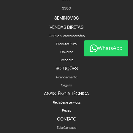
3500
SEMINOVOS
VENDAS DIRETAS
CNPJ e Microempresário
Produtor Rural
WhatsApp
Governo
Locadora
SOLUÇÕES
Financiamento
Seguro
ASSISTÊNCIA TÉCNICA
Revisões e serviços
Peças
CONTATO
Fale Conosco