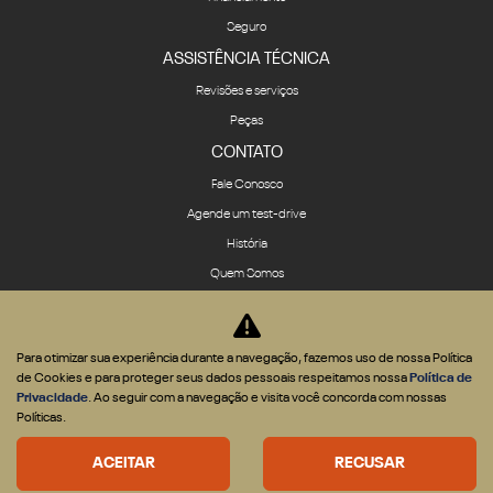
Seguro
ASSISTÊNCIA TÉCNICA
Revisões e serviços
Peças
CONTATO
Fale Conosco
Agende um test-drive
História
Quem Somos
Política de privacidade
COMPARATIVO
Para otimizar sua experiência durante a navegação, fazemos uso de nossa Política
de Cookies e para proteger seus dados pessoais respeitamos nossa
Política de
Privacidade
. Ao seguir com a navegação e visita você concorda com nossas
Políticas.
Desenvolvido pela DEALERSPACE ® Direitos Reservados.
ACEITAR
RECUSAR