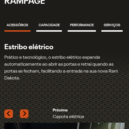
RAMPAGE
ACESSÓRIOS
CAPACIDADE
PERFORMANCE
SERVIÇOS
Capota elétrica
Proteção para caçamba e carga: a capota marítima elétric
traz tecnologia e praticidade, permitindo abrir e fechar a
Ram
capota com apenas um toque e mantendo os seus itens
ainda mais protegidos.
Previous
Next