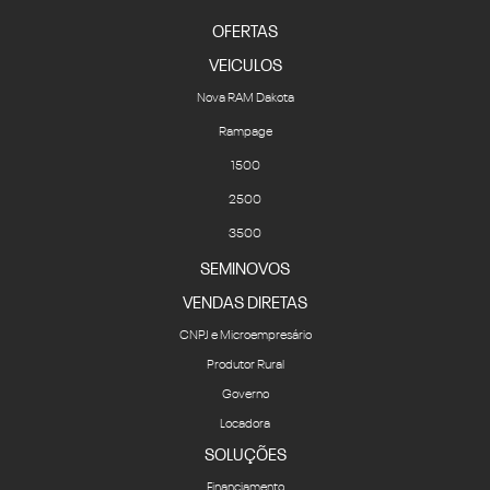
OFERTAS
VEICULOS
Nova RAM Dakota
Rampage
1500
2500
3500
SEMINOVOS
VENDAS DIRETAS
CNPJ e Microempresário
Produtor Rural
Governo
Locadora
SOLUÇÕES
Financiamento