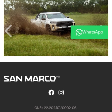
WhatsApp
Anterior
Próx
CNPJ: 22.204.101/0002-06