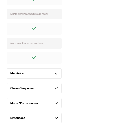
Ajuste elétrico de altura do farol
Alarme antifurto perimetrico
Mecânica
Chassi/Suspensão
Motor/Performance
Dimensões