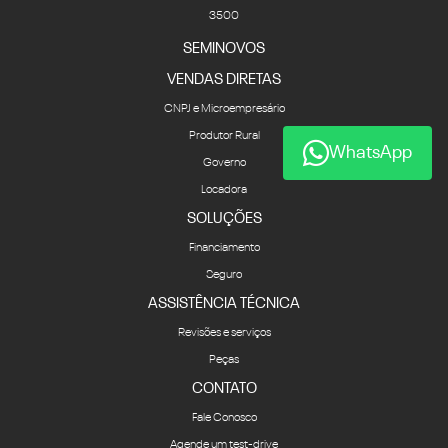
3500
SEMINOVOS
VENDAS DIRETAS
CNPJ e Microempresário
Produtor Rural
WhatsApp
Governo
Locadora
SOLUÇÕES
Financiamento
Seguro
ASSISTÊNCIA TÉCNICA
Revisões e serviços
Peças
CONTATO
Fale Conosco
Agende um test-drive