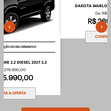
templates.template-01.components.carousel.texts.control
templ
APROVEITE
DAKOTA WARLOCK 2.2 DIESEL 2026 2.2
De: R$ 301.990,00
R$ 269.990,00
CONFIRA A OFERTA