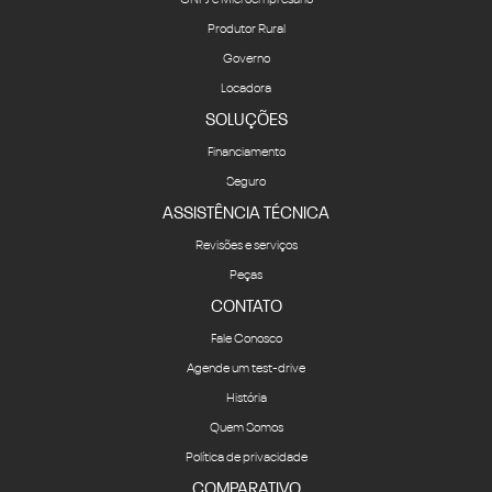
CNPJ e Microempresário
Produtor Rural
Governo
Locadora
SOLUÇÕES
Financiamento
Seguro
ASSISTÊNCIA TÉCNICA
Revisões e serviços
Peças
CONTATO
Fale Conosco
Agende um test-drive
História
Quem Somos
Política de privacidade
COMPARATIVO