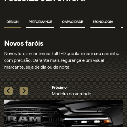
DESIGN
PERFORMANCE
CAPACIDADE
TECNOLOGIA
S
Novos faróis
Novos faróis e lanternas full LED que iluminam seu caminho
com precisão. Garanta mais segurança e um visual
marcante, seja de dia ou de noite.​
Próximo
Madeira de verdade
Previous
Next