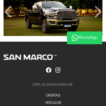
Anterior
Próx
WhatsApp
CNPJ: 22.204.101/0002-06
OFERTAS
VEICULOS