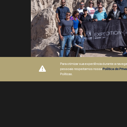
Para otimizar sua experiência durante a nave
pessoais respeitamos nossa
Política de Pri
Políticas.
Quer um atendimento personal
Fale diretamente com o Concierge Ram Society.