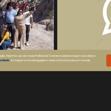
gação, fazemos uso de nossa Política de Cookies e para proteger seus dados
vacidade
. Ao seguir com a navegação e visita você concorda com nossas
izado?