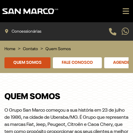
Concessionárias
Home
Contato
Quem Somos
QUEM SOMOS
FALE CONOSCO
AGENDE U
QUEM SOMOS
O Grupo San Marco começou a sua história em 23 de julho
de 1986, na cidade de Uberaba/MG. É Grupo que representa
as marcas Fiat, Jeep, Peugeot, Citroën e Caoa Chery, que
tem como propósito proporcionar aos seus clientes a melhor