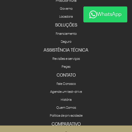
Produtor Rural
Governo
WhatsApp
Locadora
SOLUÇÕES
Financiamento
Seguro
ASSISTÊNCIA TÉCNICA
Revisões e serviços
Peças
CONTATO
Fale Conosco
Agende um test-drive
História
Quem Somos
Política de privacidade
COMPARATIVO