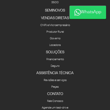
3500
SEMINOVOS
WhatsApp
VENDAS DIRETAS
CNPJ e Microempresário
Produtor Rural
Governo
Locadora
SOLUÇÕES
Financiamento
Seguro
ASSISTÊNCIA TÉCNICA
Revisões e serviços
Peças
CONTATO
Fale Conosco
Agende um test-drive