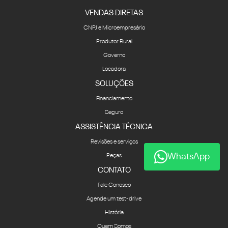
VENDAS DIRETAS
CNPJ e Microempresário
Produtor Rural
Governo
Locadora
SOLUÇÕES
Financiamento
Seguro
ASSISTÊNCIA TÉCNICA
Revisões e serviços
WhatsApp
Peças
CONTATO
Fale Conosco
Agende um test-drive
História
Quem Somos