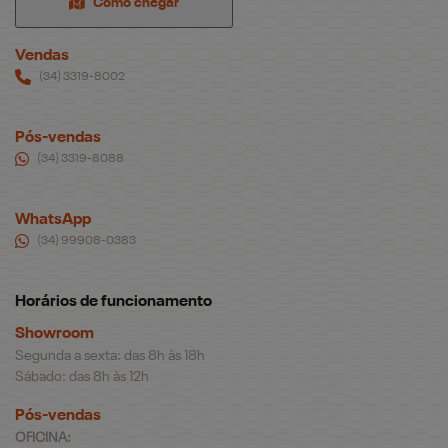
Como chegar
Vendas
(34) 3319-8002
Pós-vendas
(34) 3319-8088
WhatsApp
(34) 99908-0383
Horários de funcionamento
Showroom
Segunda a sexta: das 8h às 18h
Sábado: das 8h às 12h
Pós-vendas
OFICINA: