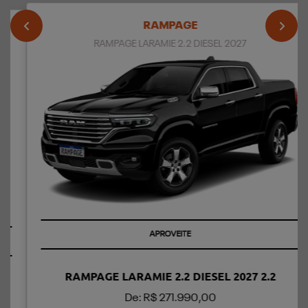
RAMPAGE
templates.template-01.components.carousel.texts.control
templ
RAMPAGE LARAMIE 2.2 DIESEL 2027
APROVEITE
RAMPAGE LARAMIE 2.2 DIESEL 2027 2.2
De: R$ 271.990,00