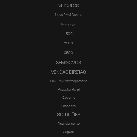
VEICULOS
Nova RAM Dakota
Rampage
1500
2500
3500
SEMINOVOS
VENDAS DIRETAS
CNPJ e Microempresário
Produtor Rural
Governo
Locadora
SOLUÇÕES
Financiamento
Seguro