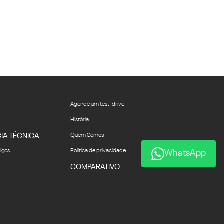
Agende um test-drive
História
IA TÉCNICA
Quem Somos
viços
Política de privacidade
WhatsApp
COMPARATIVO