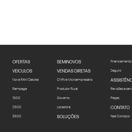
OFERTAS
SEMINOVOS
Financiamento
VEICULOS
VENDAS DIRETAS
Seguro
Nova RAM Dakota
CNPJ e Microempresário
ASSISTÊNC
Rampage
Produtor Rural
Revisões e ser
1500
Governo
Peças
2500
Locadora
CONTATO
3500
SOLUÇÕES
Fale Conosco