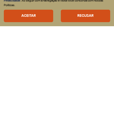
Privacidade
. Ao seguir com a navegação e visita você concorda com nossas
CONFIRA A OFERTA
Políticas.
ACEITAR
RECUSAR
CNPJ: 43.187.168/0001-60
OFERTAS
VEICULOS
Nova RAM Dakota
Rampage