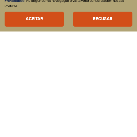
Privacidade
. Ao seguir com a navegação e visita você concorda com nossas
CONFIRA A OFERTA
Políticas.
ACEITAR
RECUSAR
CNPJ: 43.187.168/0001-60
OFERTAS
VEICULOS
Nova RAM Dakota
Rampage