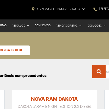
TELEF
SAN MARCO RAM - UBERABA
ERTAS
SEMINOVOS
VEICULOS
VENDAS DIRETAS
SOLUÇÕES
SSOA FÍSICA
xperiência sem precedentes
NOVA RAM DAKOTA
DAKOTA LARAMIE NIGHT EDITION 2.2 DIESEL