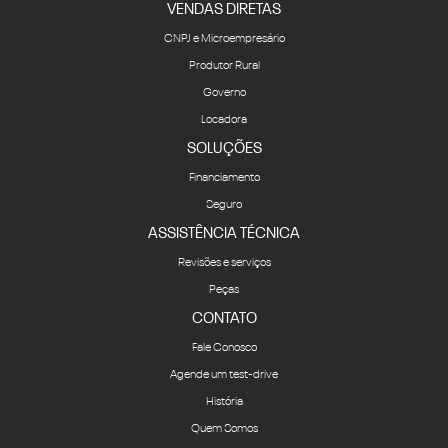
VENDAS DIRETAS
CNPJ e Microempresário
Produtor Rural
Governo
Locadora
SOLUÇÕES
Financiamento
Seguro
ASSISTÊNCIA TÉCNICA
Revisões e serviços
Peças
CONTATO
Fale Conosco
Agende um test-drive
História
Quem Somos