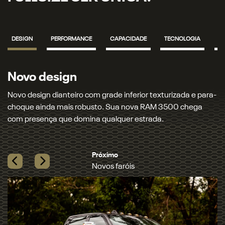
DESIGN
PERFORMANCE
CAPACIDADE
TECNOLOGIA
S
Novos faróis
turizada e para-
Novos faróis e lanternas full LED que iluminam s
 3500 chega
com precisão. Garanta mais segurança e um vis
​
marcante, seja de dia ou de noite.​
Previous
Next