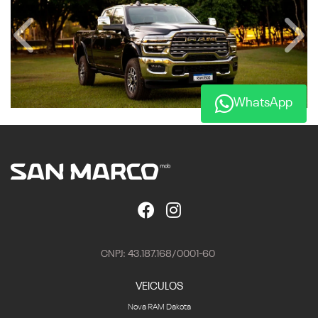
Anterior
Próx
WhatsApp
CNPJ: 43.187.168/0001-60
VEICULOS
Nova RAM Dakota