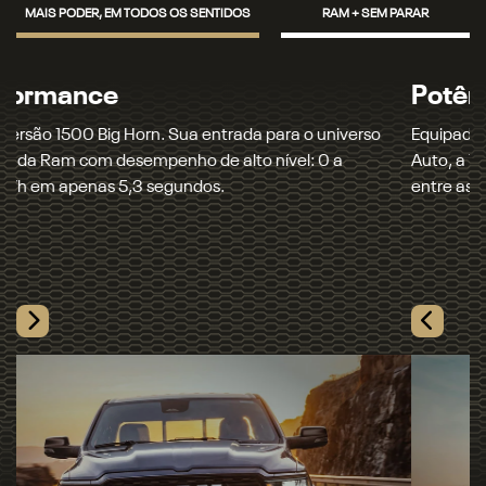
MAIS PODER, EM TODOS OS SENTIDOS
RAM + SEM PARAR
Potência
Equipada com motor 3.0L Hurricane 6 Biturbo e tração 4x4
Auto, a 1500 entrega a maior potência e o maior torque
entre as picapes full-size a gasolina.
Próximo
Tecnologia
Previous
Next