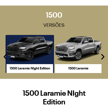
1500
VERSÕES
Anterior
P
1500 Laramie NIght Edition
1500 Laramie
1500 Laramie NIght
Edition