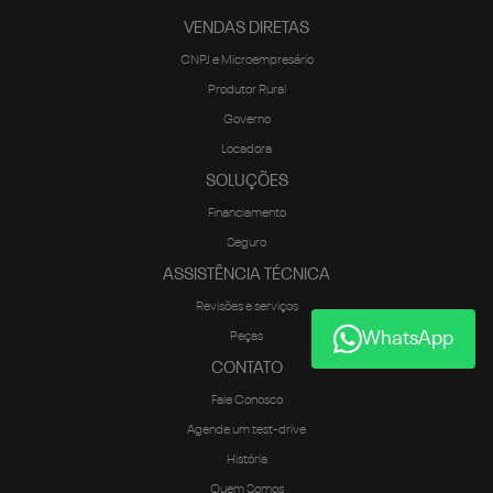
VENDAS DIRETAS
CNPJ e Microempresário
Produtor Rural
Governo
Locadora
SOLUÇÕES
Financiamento
Seguro
ASSISTÊNCIA TÉCNICA
Revisões e serviços
WhatsApp
Peças
CONTATO
Fale Conosco
Agende um test-drive
História
Quem Somos