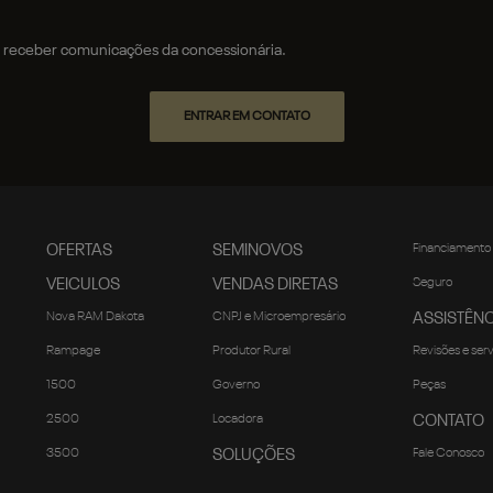
receber comunicações da concessionária.
ENTRAR EM CONTATO
OFERTAS
SEMINOVOS
Financiamento
VEICULOS
VENDAS DIRETAS
Seguro
Nova RAM Dakota
CNPJ e Microempresário
ASSISTÊNC
Rampage
Produtor Rural
Revisões e ser
1500
Governo
Peças
2500
Locadora
CONTATO
3500
SOLUÇÕES
Fale Conosco