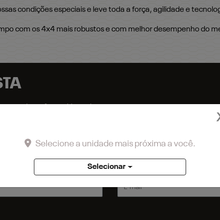
sas condições especiais e leve toda a força, agilidade e tecnolog
ampo com os 4x4 mais robustos e com melhor desempenho do m
STA
r, preencha o formulário abaixo que entraremos em contat
Selecione a unidade mais próxima a você.
Selecionar