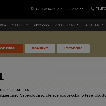
TELEF
SAN MARCO RAM - UBERABA
ERTAS
SEMINOVOS
VEICULOS
VENDAS DIRETAS
SOLUÇÕES
OR RURAL
GOVERNO
LOCADORA
L
ualquer terreno.
lquer carro. Sabendo disso, oferecemos veículos fortes e robusto