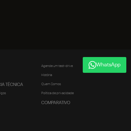
WhatsApp
Agende um test-drive
História
IA TÉCNICA
Quem Somos
viços
Política de privacidade
COMPARATIVO