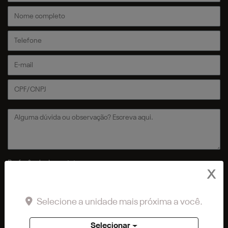
Preferência de contato:
X
Whatsapp
Telefone
Email
Li e aceito a
Política de Privacidade
e concordo em receber
Selecione a unidade mais próxima a você.
comunicações da concessionária.
Selecionar