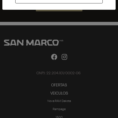
ENTRAR EM CONTATO
CNPJ: 22.204.101/0002-06
OFERTAS
VEICULOS
Nova RAM Dakota
Rampage
1500