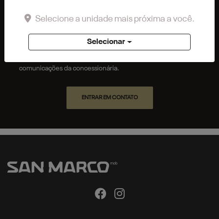
Selecione a unidade mais próxima a você.
Preferência de contato:
Whatsapp
Telefone
Email
Selecionar
Li e aceito a
Política de Privacidade
e concordo em receber
comunicações da concessionária.
ENTRAR EM CONTATO