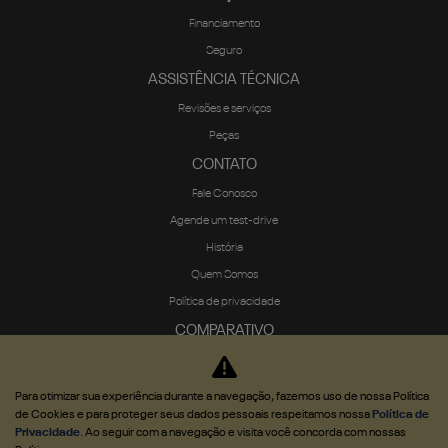
Financiamento
Seguro
ASSISTÊNCIA TÉCNICA
Revisões e serviços
Peças
CONTATO
Fale Conosco
Agende um test-drive
História
Quem Somos
Política de privacidade
COMPARATIVO
Para otimizar sua experiência durante a navegação, fazemos uso de nossa Política
de Cookies e para proteger seus dados pessoais respeitamos nossa
Política de
Privacidade
. Ao seguir com a navegação e visita você concorda com nossas
Desenvolvido pela DEALERSPACE ® Direitos Reservados.