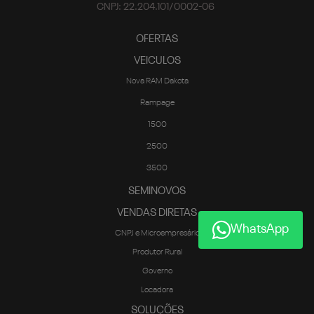
CNPJ: 22.204.101/0002-06
OFERTAS
VEICULOS
Nova RAM Dakota
Rampage
1500
2500
3500
SEMINOVOS
VENDAS DIRETAS
WhatsApp
CNPJ e Microempresário
Produtor Rural
Governo
Locadora
SOLUÇÕES