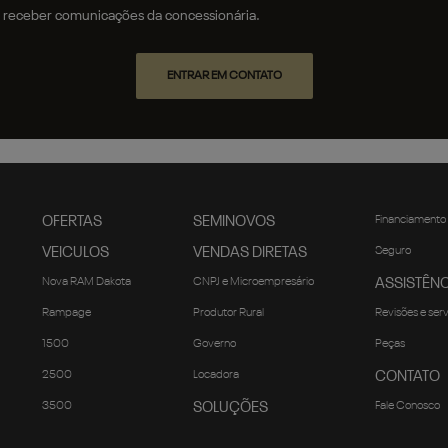
receber comunicações da concessionária.
ENTRAR EM CONTATO
OFERTAS
SEMINOVOS
Financiamento
VEICULOS
VENDAS DIRETAS
Seguro
Nova RAM Dakota
CNPJ e Microempresário
ASSISTÊNC
Rampage
Produtor Rural
Revisões e ser
1500
Governo
Peças
2500
Locadora
CONTATO
3500
SOLUÇÕES
Fale Conosco