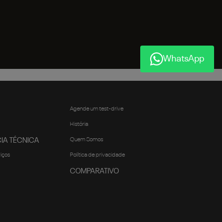
WhatsApp
Agende um test-drive
História
IA TÉCNICA
Quem Somos
viços
Política de privacidade
COMPARATIVO