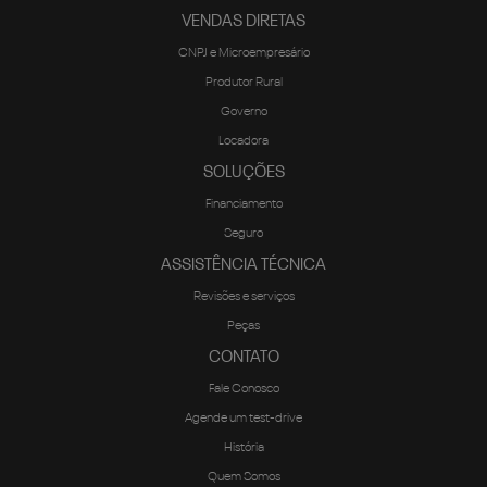
VENDAS DIRETAS
CNPJ e Microempresário
Produtor Rural
Governo
Locadora
SOLUÇÕES
Financiamento
Seguro
ASSISTÊNCIA TÉCNICA
Revisões e serviços
Peças
CONTATO
Fale Conosco
Agende um test-drive
História
Quem Somos