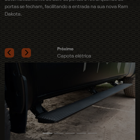
portas se fecham, facilitando a entrada na sua nova Ram
c
Dakota.
ai
Previous
Next
Pr