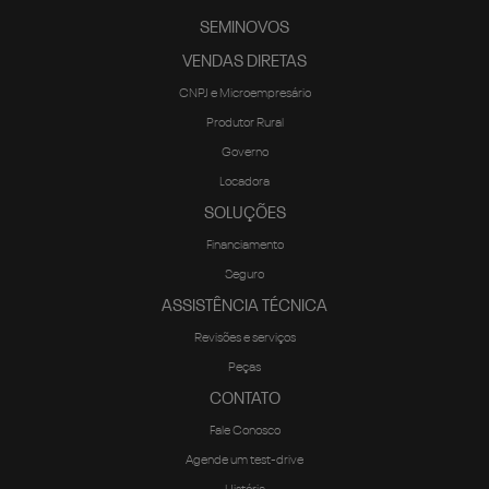
SEMINOVOS
VENDAS DIRETAS
CNPJ e Microempresário
Produtor Rural
Governo
Locadora
SOLUÇÕES
Financiamento
Seguro
ASSISTÊNCIA TÉCNICA
Revisões e serviços
Peças
CONTATO
Fale Conosco
Agende um test-drive