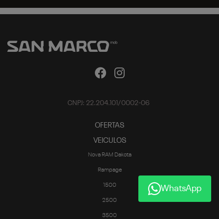
CNPJ: 22.204.101/0002-06
OFERTAS
VEICULOS
Nova RAM Dakota
Rampage
1500
WhatsApp
2500
3500