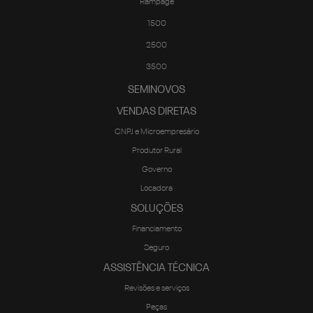
3500
SEMINOVOS
VENDAS DIRETAS
CNPJ e Microempresário
Produtor Rural
Governo
Locadora
SOLUÇÕES
Financiamento
Seguro
ASSISTÊNCIA TÉCNICA
Revisões e serviços
Peças
CONTATO
Fale Conosco