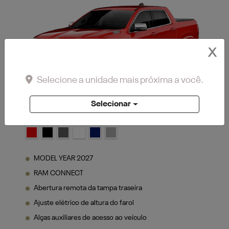
X
Vermelho Flame
Selecione a unidade mais próxima a você.
Selecionar
MODEL YEAR 2027
RAM CONNECT
Abertura remota da tampa traseira
Ajuste elétrico de altura do farol
Alças auxiliares de acesso ao veículo
VER MAIS
FICHA TÉCNICA