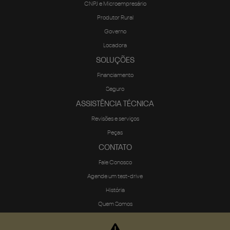
CNPJ e Microempresário
Produtor Rural
Governo
Locadora
SOLUÇÕES
Financiamento
Seguro
ASSISTÊNCIA TÉCNICA
Revisões e serviços
Peças
CONTATO
Fale Conosco
Agende um test-drive
História
Quem Somos
Política de privacidade