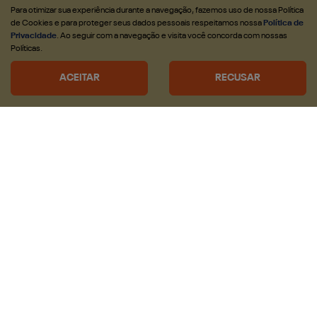
CONFIRA A OFERTA
Para otimizar sua experiência durante a navegação, fazemos uso de nossa Política
de Cookies e para proteger seus dados pessoais respeitamos nossa
Política de
Privacidade
. Ao seguir com a navegação e visita você concorda com nossas
Políticas.
ACEITAR
RECUSAR
CNPJ: 22.204.101/0002-06
OFERTAS
VEICULOS
Nova RAM Dakota
Rampage