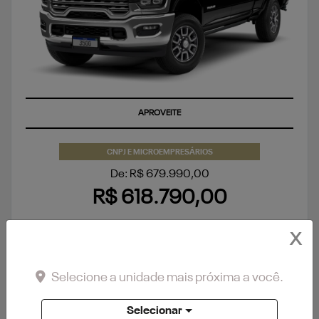
APROVEITE
CNPJ E MICROEMPRESÁRIOS
De: R$ 679.990,00
R$ 618.790,00
X
CONFIRA A OFERTA
Selecione a unidade mais próxima a você.
Selecionar