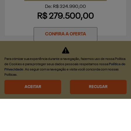
De: R$ 324.990,00
R$ 279.500,00
CONFIRA A OFERTA
Para otimizar sua experiência durante a navegação, fazemos uso de nossa Política
de Cookies e para proteger seus dados pessoais respeitamos nossa
Política de
Privacidade
. Ao seguir com a navegação e visita você concorda com nossas
Políticas.
NOVA RAM DAKOTA
ACEITAR
RECUSAR
DAKOTA WARLOCK 2.2 DIESEL 2026