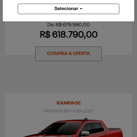
Selecionar
CNPJ E MICROEMPRESÁRIOS
De: R$ 679.990,00
R$ 618.790,00
CONFIRA A OFERTA
RAMPAGE
RAMPAGE BIG HORN 2027