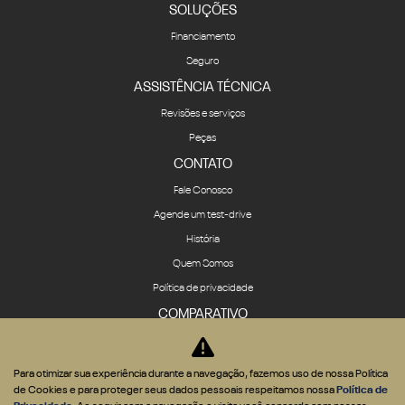
SOLUÇÕES
Financiamento
Seguro
ASSISTÊNCIA TÉCNICA
Revisões e serviços
Peças
CONTATO
Fale Conosco
Agende um test-drive
História
Quem Somos
Política de privacidade
COMPARATIVO
Para otimizar sua experiência durante a navegação, fazemos uso de nossa Política
de Cookies e para proteger seus dados pessoais respeitamos nossa
Política de