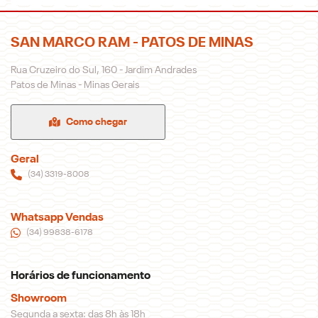
SAN MARCO RAM - PATOS DE MINAS
Rua Cruzeiro do Sul, 160 - Jardim Andrades
Patos de Minas - Minas Gerais
Como chegar
Geral
(34) 3319-8008
Whatsapp Vendas
(34) 99838-6178
Horários de funcionamento
Showroom
Segunda a sexta: das 8h às 18h