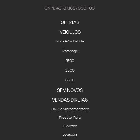
CNPJ: 43.187.168/0001-60
OFERTAS
VEICULOS
Nova RAM Dakota
Rampage
1500
2500
3500
SEMINOVOS
VENDAS DIRETAS
CNPJ e Microempresário
Produtor Rural
Governo
Locadora