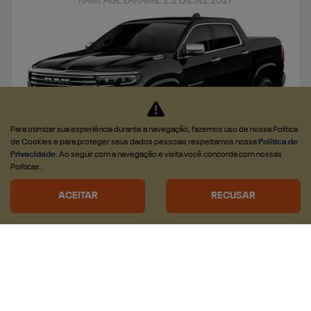
RAMPAGE LARAMIE 2.2 DIESEL 2027
Para otimizar sua experiência durante a navegação, fazemos uso de nossa Política
de Cookies e para proteger seus dados pessoais respeitamos nossa
Política de
Privacidade
. Ao seguir com a navegação e visita você concorda com nossas
Políticas.
APROVEITE
ACEITAR
RECUSAR
CNPJ E MICROEMPRESÁRIOS
De: R$ 271.990,00
R$ 230.990,00