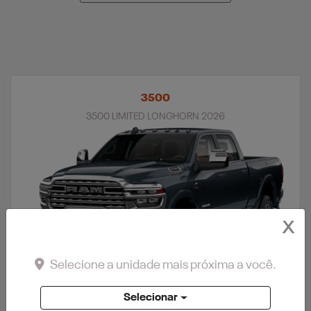
3500
3500 LIMITED LONGHORN 2026
X
Selecione a unidade mais próxima a você.
Selecionar
APROVEITE